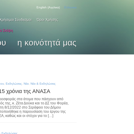
English
(
Αγγλικα
)
Ελληνικα
Χρήσιμοι Σύνδεσμοι
Όροι Χρήσης
ια Σκέψη
ου
η κοινότητά μας
που
,
Εκδηλώσεις
,
Νέα
,
Νέα & Εκδηλώσεις
 15 χρόνια της ΑΝΑΣΑ
ροσφοράς στα άτομα που πάσχουν από
 της, κ. Ζέτα Δούκα και το ΔΣ του Φορέα,
τη 8/12/2022 στο Σεράφειο του Δήμου
ατοποιήθηκε η παρουσίαση του έργου της
καθώς και οι στόχοι για το […]
& Εκδηλώσεις