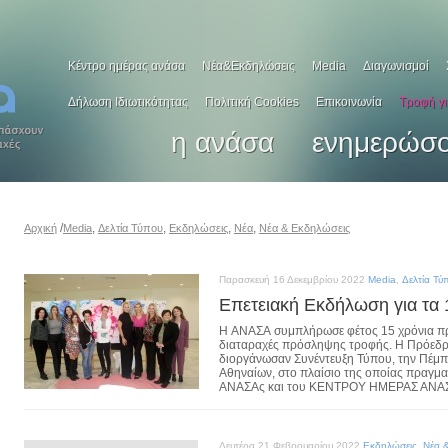
Κέντρο ημέρας ανάσα
Νέα&Εκδηλώσεις
Media
Διαγωνισμοί
Δήλωση Ιδιωτικότητας
Πολιτική Cookies
Επικοινωνία
Τροφή γ
η ανάσα
ενημερώσ
/
,
,
,
,
Αρχική
Media
Δελτία Τύπου
Εκδηλώσεις
Νέα
Νέα & Εκδηλώσεις
Παρασκευή 16 Δεκεμβρίου 2022
Media
,
Δελτία Τύ
Επετειακή Εκδήλωση για τα
Η ΑΝΑΣΑ συμπλήρωσε φέτος 15 χρόνια π
διαταραχές πρόσληψης τροφής. Η Πρόεδρός
διοργάνωσαν Συνέντευξη Τύπου, την Πέμπ
Αθηναίων, στο πλαίσιο της οποίας πραγμ
ΑΝΑΣΑς και του ΚΕΝΤΡΟΥ ΗΜΕΡΑΣ ΑΝΑΣΑ, 
Δευτέρα 21 Φεβρουαρίου 2022
Εκδηλώσεις
,
Νέα 