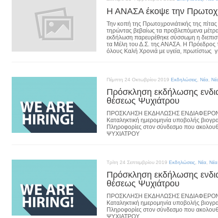
Η ΑΝΑΣΑ έκοψε την Πρωτοχρ
Την κοπή της Πρωτοχρονιάτικής της πίτας
τηρώντας βεβαίως τα προβλεπόμενα μέτρα
εκδήλωση παρευρέθηκε σύσσωμη η διεπισ
τα Μέλη του Δ.Σ. της ΑΝΑΣΑ. Η Πρόεδρος 
όλους Καλή Χρονιά με υγεία, πρωτίστως γ
Πέμπτη 24 Οκτωβρίου 2019
Εκδηλώσεις
,
Νέα
,
Νέ
Πρόσκληση εκδήλωσης ενδια
θέσεως Ψυχιάτρου
ΠΡΟΣΚΛΗΣΗ ΕΚΔΗΛΩΣΗΣ ΕΝΔΙΑΦΕΡΟΝΤ
Καταληκτική ημερομηνία υποβολής βιογρα
Πληροφορίες στον σύνδεσμο που ακολ
ΨΥΧΙΑΤΡΟΥ
Τρίτη 24 Σεπτεμβρίου 2019
Εκδηλώσεις
,
Νέα
,
Νέα
Πρόσκληση εκδήλωσης ενδια
θέσεως Ψυχιάτρου
ΠΡΟΣΚΛΗΣΗ ΕΚΔΗΛΩΣΗΣ ΕΝΔΙΑΦΕΡΟΝΤ
Καταληκτική ημερομηνία υποβολής βιογρα
Πληροφορίες στον σύνδεσμο που ακολ
ΨΥΧΙΑΤΡΟΥ