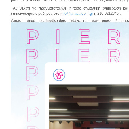
μαθητών και εκπαιδευτικών, στις πολύ σοβαρές νόσους των Διαταρ
Αν θέλετε να πραγματοποιηθεί η τόσο σημαντική ενημέρωση και
επικοινωνήσετε μαζί μας στο
info@anasa.com.gr
ή 210-9212345 .
#anasa #ngo #eatingdisorders #daycenter #awareness #the